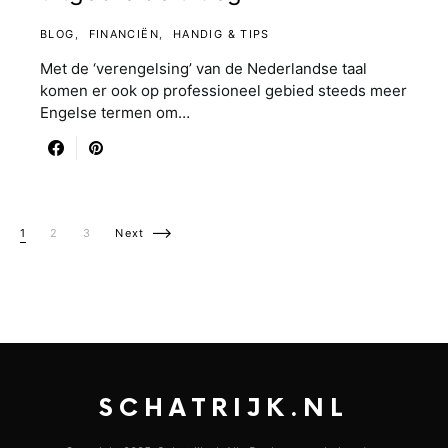
BLOG
FINANCIËN
HANDIG & TIPS
Met de ‘verengelsing’ van de Nederlandse taal
komen er ook op professioneel gebied steeds meer
Engelse termen om…
Berichten paginering
1
2
3
Next
SCHATRIJK.NL