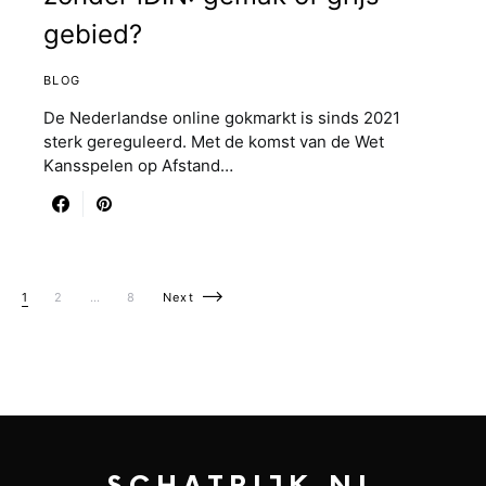
gebied?
BLOG
De Nederlandse online gokmarkt is sinds 2021
sterk gereguleerd. Met de komst van de Wet
Kansspelen op Afstand…
Berichten paginering
1
2
…
8
Next