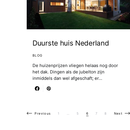
Duurste huis Nederland
BLOG
De huizenprijzen vliegen helaas nog door
het dak. Dingen als de jubelton zijn
inmiddels dan wel afgeschaft; er…
Berichten paginering
Previous
1
…
5
6
7
8
Next