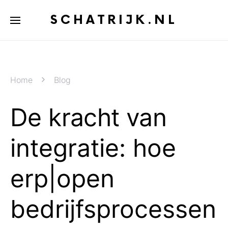
SCHATRIJK.NL
Home
Blog
De kracht van
integratie: hoe
erp|open
bedrijfsprocessen