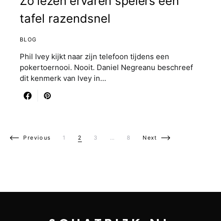
Zo lezen ervaren spelers een
tafel razendsnel
BLOG
Phil Ivey kijkt naar zijn telefoon tijdens een
pokertoernooi. Nooit. Daniel Negreanu beschreef
dit kenmerk van Ivey in…
Berichten paginering
Previous
1
2
3
…
8
Next