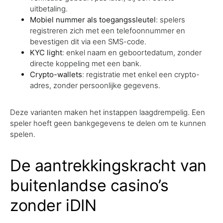
uitbetaling.
Mobiel nummer als toegangssleutel
: spelers
registreren zich met een telefoonnummer en
bevestigen dit via een SMS-code.
KYC light
: enkel naam en geboortedatum, zonder
directe koppeling met een bank.
Crypto-wallets
: registratie met enkel een crypto-
adres, zonder persoonlijke gegevens.
Deze varianten maken het instappen laagdrempelig. Een
speler hoeft geen bankgegevens te delen om te kunnen
spelen.
De aantrekkingskracht van
buitenlandse casino’s
zonder iDIN