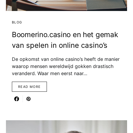
BLOG
Boomerino.casino en het gemak
van spelen in online casino’s
De opkomst van online casino’s heeft de manier
waarop mensen wereldwijd gokken drastisch
veranderd. Waar men eerst naar…
READ MORE