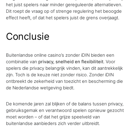
het juist spelers naar minder gereguleerde alternatieven.
Dit roept de vraag op of strenge regulering het beoogde
effect heeft, of dat het spelers juist de grens overjaagt.
Conclusie
Buitenlandse online casino’s zonder iDIN bieden een
combinatie van
privacy, snelheid en flexibiliteit
. Voor
spelers die privacy belangrijk vinden, kan dit aantrekkelijk
zijn. Toch is de keuze niet zonder risico. Zonder iDIN
ontbreekt de zekerheid van toezicht en bescherming die
de Nederlandse wetgeving biedt.
De komende jaren zal blijken of de balans tussen privacy,
gebruiksgemak en verantwoord spelen opnieuw gezocht
moet worden – of dat het grijze speelveld van
buitenlandse aanbieders zich verder uitbreidt.