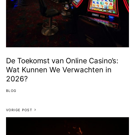
De Toekomst van Online Casino’s:
Wat Kunnen We Verwachten in
2026?
BLOG
VORIGE POST