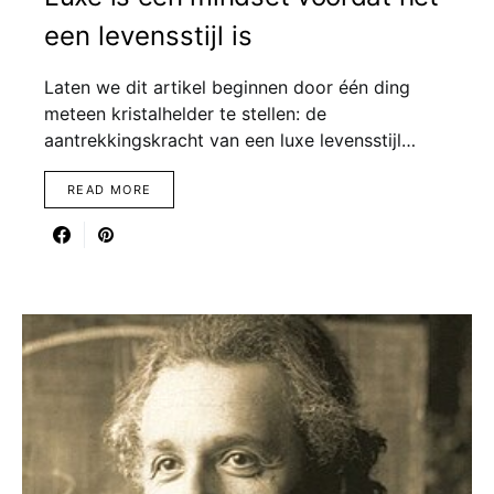
een levensstijl is
Laten we dit artikel beginnen door één ding
meteen kristalhelder te stellen: de
aantrekkingskracht van een luxe levensstijl…
READ MORE