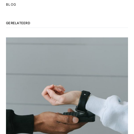
BLOG
GERELATEERD