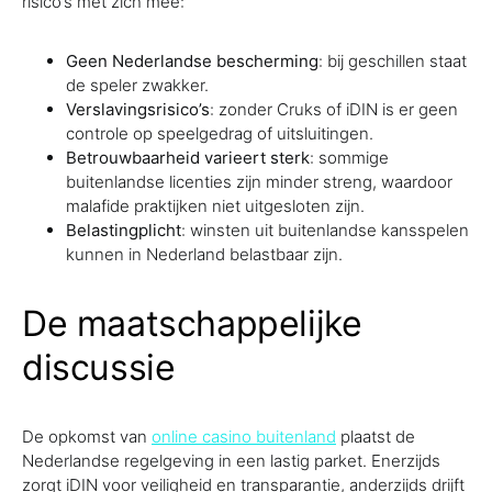
risico’s met zich mee:
Geen Nederlandse bescherming
: bij geschillen staat
de speler zwakker.
Verslavingsrisico’s
: zonder Cruks of iDIN is er geen
controle op speelgedrag of uitsluitingen.
Betrouwbaarheid varieert sterk
: sommige
buitenlandse licenties zijn minder streng, waardoor
malafide praktijken niet uitgesloten zijn.
Belastingplicht
: winsten uit buitenlandse kansspelen
kunnen in Nederland belastbaar zijn.
De maatschappelijke
discussie
De opkomst van
online casino buitenland
plaatst de
Nederlandse regelgeving in een lastig parket. Enerzijds
zorgt iDIN voor veiligheid en transparantie, anderzijds drijft