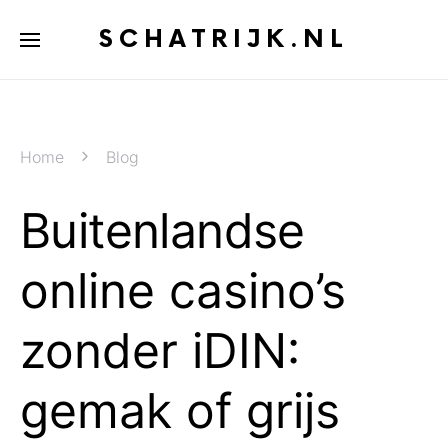
SCHATRIJK.NL
Home
Blog
Buitenlandse
online casino’s
zonder iDIN:
gemak of grijs