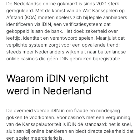
De Nederlandse online gokmarkt is sinds 2021 sterk
gereguleerd. Met de komst van de Wet Kansspelen op
Afstand (KOA) moeten spelers zich bij legale aanbieders
identificeren via
iDIN
, een verificatiesysteem dat
gekoppeld is aan de bank. Het doel: zekerheid over
leeftijd, identiteit en verantwoord spelen. Maar juist dat
verplichte systeem zorgt voor een opvallende trend:
steeds meer Nederlanders wijken uit naar buitenlandse
online casino’s die géén iDIN gebruiken bij registratie.
Waarom iDIN verplicht
werd in Nederland
De overheid voerde iDIN in om fraude en minderjarig
gokken te voorkomen. Voor casino’s met een vergunning
van de Kansspelautoriteit is iDIN dé standaard: het is snel,
sluit aan bij online bankieren en biedt directe zekerheid dat
een speler meerderjarig is.