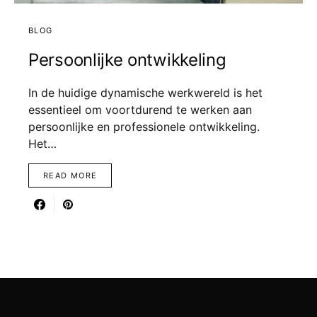
BLOG
Persoonlijke ontwikkeling
In de huidige dynamische werkwereld is het
essentieel om voortdurend te werken aan
persoonlijke en professionele ontwikkeling.
Het…
READ MORE