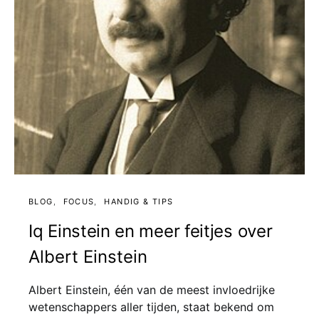
BLOG
FOCUS
HANDIG & TIPS
Iq Einstein en meer feitjes over
Albert Einstein
Albert Einstein, één van de meest invloedrijke
wetenschappers aller tijden, staat bekend om