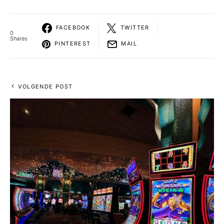
FACEBOOK
TWITTER
0
Shares
PINTEREST
MAIL
VOLGENDE POST