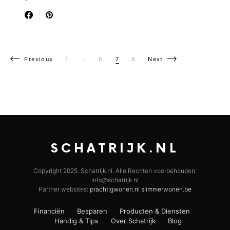
Berichten paginering
Previous
1
…
6
7
8
Next
SCHATRIJK.NL
Copyright 2025. Schatrijk.nl. Alle Rechten voorbehouden.
info@schatrijk.nl
Partner websites:
prachtigwonen.nl
slimmerwonen.be
Financiën
Besparen
Producten & Diensten
Handig & Tips
Over Schatrijk
Blog