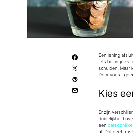
Een lening afslu
iets belangrijks
schulden. Maar le
Door vooraf goed
Kies een
Er zijn verschill
duidelijkheid ov
een
persoonlijke
af. Dat geeft ru