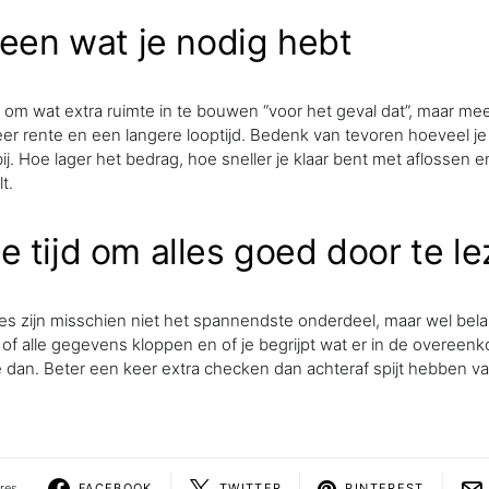
leen wat je nodig hebt
ijk om wat extra ruimte in te bouwen “voor het geval dat”, maar me
r rente en een langere looptijd. Bedenk van tevoren hoeveel je
ij. Hoe lager het bedrag, hoe sneller je klaar bent met aflossen 
t.
 tijd om alles goed door te l
tjes zijn misschien niet het spannendste onderdeel, maar wel belan
of alle gegevens kloppen en of je begrijpt wat er in de overeen
ze dan. Beter een keer extra checken dan achteraf spijt hebben van
res
FACEBOOK
TWITTER
PINTEREST