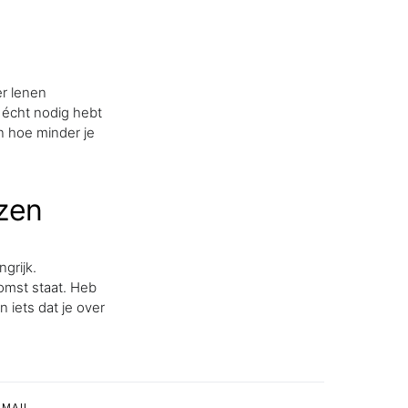
er lenen
 écht nodig hebt
en hoe minder je
ezen
grijk.
komst staat. Heb
 iets dat je over
MAIL