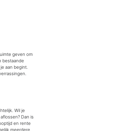
e ruimte geven om
an bestaande
 je aan begint.
verrassingen.
elijk. Wil je
 aflossen? Dan is
optijd en rente
gelijk meerdere