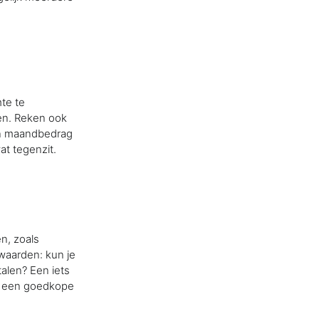
te te
gen. Reken ook
en maandbedrag
at tegenzit.
en, zoals
waarden: kun je
talen? Een iets
an een goedkope