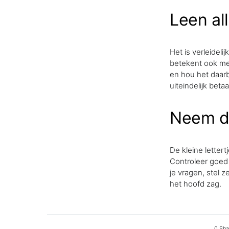
Leen al
Het is verleidel
betekent ook mee
en hou het daarb
uiteindelijk betaal
Neem de
De kleine letter
Controleer goed 
je vragen, stel 
het hoofd zag.
0 Sha