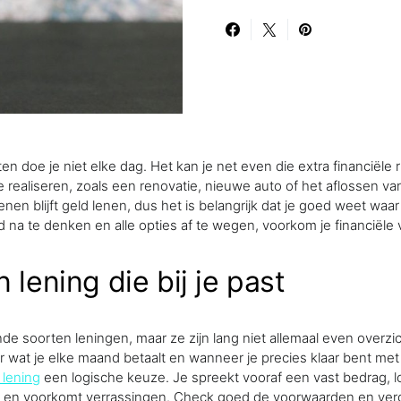
iten doe je niet elke dag. Het kan je net even die extra financiël
 te realiseren, zoals een renovatie, nieuwe auto of het aflossen v
nen blijft geld lenen, dus het is belangrijk dat je goed weet waar
 na te denken en alle opties af te wegen, voorkom je financiële 
 lening die bij je past
ende soorten leningen, maar ze zijn lang niet allemaal even overzicht
er wat je elke maand betaalt en wanneer je precies klaar bent met
 lening
een logische keuze. Je spreekt vooraf een vast bedrag, lo
st en voorkomt verrassingen. Check goed de voorwaarden en ver