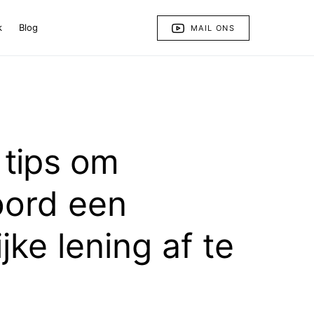
k
Blog
MAIL ONS
 tips om
oord een
jke lening af te